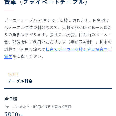
貸卓（プライベートテーブル）
ポーカーテーブルを1卓まるごと貸し切れます。何名様で
もテーブル単位の料金なので、人数が多いほどお一人あた
りの負担は下がります。会社の二次会、仲間内のポーカー
会、勉強会にご利用いただけます（事前予約制）。料金の
試算やご利用の流れは
仙台でポーカーを貸切する場合のご
案内
をご覧ください。
TABLE
テーブル料金
全日程
1テーブルあたり・1時間／曜日を問わず同額
5,000
円