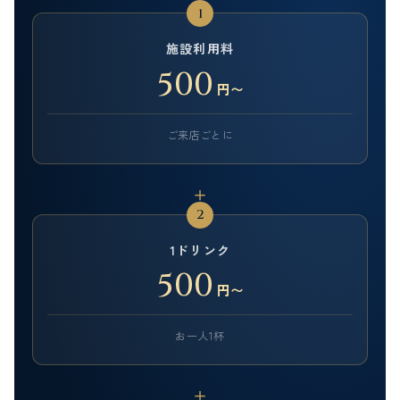
1
施設利用料
500
円〜
ご来店ごとに
＋
2
1ドリンク
500
円〜
お一人1杯
＋