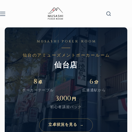
コ
ン
テ
ン
ツ
へ
ス
MUSASHI POKER ROOM
キ
ッ
仙台のアミューズメントポーカールーム
プ
仙台店
8
6
卓
分
ポーカーテーブル
広瀬通駅から
3,000
円
初心者講習パック
立卓状況を見る